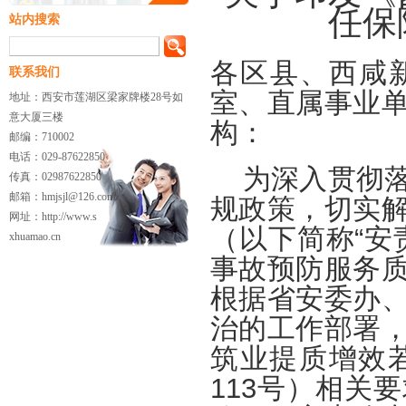
任保
站内搜索
各区县、西咸
联系我们
室、直属事业
地址：西安市莲湖区梁家牌楼28号如
意大厦三楼
构：
邮编：710002
电话：029-87622850
为深入贯彻
传真：02987622850
邮箱：hmjsjl@126.com
规政策，切实
网址：http://www.s
（以下简称“安
xhuamao.cn
事故预防服务
根据省安委办
治的工作部署
筑业提质增效若
113号）相关