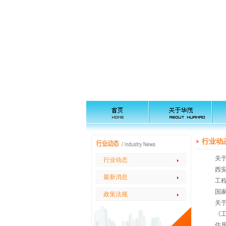
行业动
关
行业动态
西安
最新消息
工
国
政策法规
关
《工
住