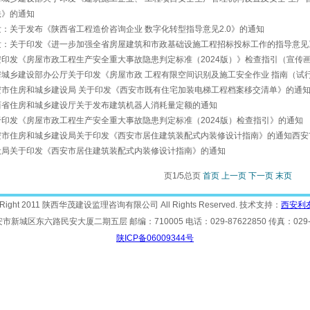
法》的通知
：关于发布《陕西省工程造价咨询企业 数字化转型指导意见2.0》的通知
发：关于印发《进一步加强全省房屋建筑和市政基础设施工程招标投标工作的指导意见
安印发《房屋市政工程生产安全重大事故隐患判定标准（2024版）》检查指引（宣传
房城乡建设部办公厅关于印发《房屋市政 工程有限空间识别及施工安全作业 指南（试
安市住房和城乡建设局 关于印发《西安市既有住宅加装电梯工程档案移交清单》的通
西省住房和城乡建设厅关于发布建筑机器人消耗量定额的通知
于印发《房屋市政工程生产安全重大事故隐患判定标准（2024版）检查指引》的通知
安市住房和城乡建设局关于印发《西安市居住建筑装配式内装修设计指南》的通知西安
设局关于印发《西安市居住建筑装配式内装修设计指南》的通知
页1/5总页
首页
上一页
下一页
末页
yRight 2011 陕西华茂建设监理咨询有限公司 All Rights Reserved. 技术支持：
西安利
新城区东六路民安大厦二期五层 邮编：710005 电话：029-87622850 传真：029-8
陕ICP备06009344号