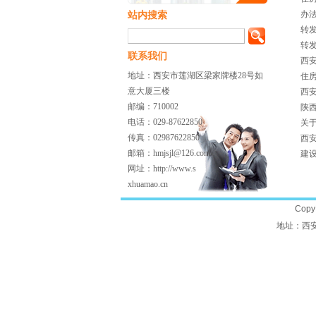
办
站内搜索
转发
转
联系我们
西
地址：西安市莲湖区梁家牌楼28号如
住
意大厦三楼
西
邮编：710002
陕
电话：029-87622850
关
传真：02987622850
西
邮箱：hmjsjl@126.com
建
网址：http://www.s
xhuamao.cn
Cop
地址：西安市